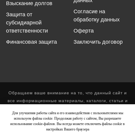
данных
Взыскание долгов
Согласие на
Защита от
обработку данных
субсидиарной
ответственности
Оферта
Финансовая защита
Заключить договор
Обращаем ваше внимание на то, что данный сайт и
все информационные материалы, каталоги, статьи и
цены, размещенные на сайте, носит
Для улучшения работы сайта и его взаимодействия с пользователями мы
информационный характер и ни при каких условиях
используем файлы cookie. Продолжая работу с сайтом, Вы разрешаете
не является публичной офертой, определяемой
использование cookie-файлов. Вы всегда можете отключить файлы cookie в
настройках Вашего браузера
положениями Статьи 437 (2) Гражданского кодекса